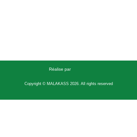
Nous transformons le manioc du Sud-Ouest de Madagascar en
une farine de haute qualité, 100 % produite à Madagascar (
vita
malagasy
), idéale pour les recettes les plus originales et les plus
gourmandes.
Réalise par
Copyright © MALAKASS 2026. All rights reserved